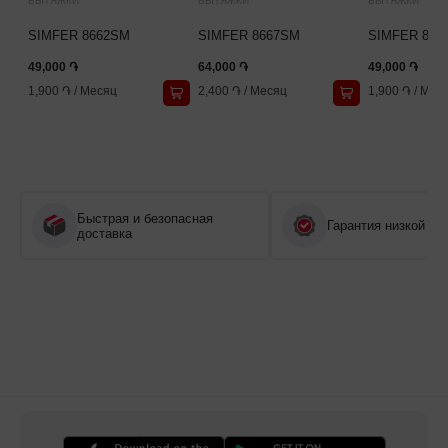
ВЫТЯЖКИ
ВЫТЯЖКИ
ВЫТЯЖКИ
SIMFER 8662SM
SIMFER 8667SM
SIMFER 866
49,000 ֏
64,000 ֏
49,000 ֏
1,900 ֏
/
Месяц
2,400 ֏
/
Месяц
1,900 ֏
/
Мес
Быстрая и безопасная
Гарантия низкой це
доставка