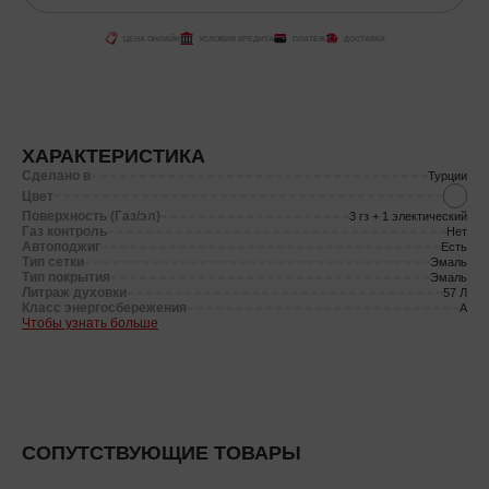
ЦЕНА ОНЛАЙН
УСЛОВИЯ КРЕДИТА
ПЛАТЕЖ
ДОСТАВКА
ХАРАКТЕРИСТИКА
Сделано в
Турции
Цвет
Поверхность (Газ/эл)
3 гз + 1 электический
Газ контроль
Нет
Автоподжиг
Есть
Тип сетки
Эмаль
Тип покрытия
Эмаль
Литраж духовки
57 Л
Класс энергосбережения
A
Чтобы узнать больше
СОПУТСТВУЮЩИЕ ТОВАРЫ