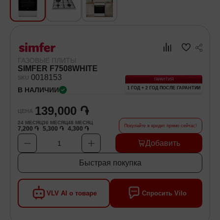
Хозяйственные товары
Самокаты и Гироскутеры
ГАЗОВЫЕ ПЛИТЫ
SIMFER F7508WHITE
00
18153
SKU
ГАРАНТИЯ
1 ГОД + 2 ГОД ПОСЛЕ ГАРАНТИИ
В НАЛИЧИИ
139,000 ֏
ЦЕНА
24
МЕСЯЦ
36
МЕСЯЦ
48
МЕСЯЦ
Покупайте в кредит прямо сейчас!
7,200 ֏
5,300 ֏
4,300 ֏
Добавить
1
Быстрая покупка
VLV AI о товаре
Спросить Vilo