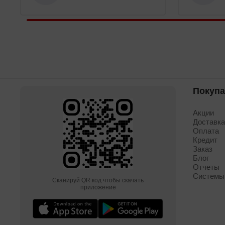
Покуп
Акции
Доставк
Оплата
Кредит
Заказ
Блог
Отчеты
Системы
Сканируй QR код чтобы скачать
приложение