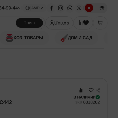
34-99-44
|
AMD
Поиск
Մուտք
ХОЗ. ТОВАРЫ
ДОМ И САД
В НАЛИЧИИ
C442
00
18202
SKU