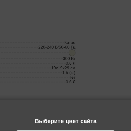
Китае
220-240 В/50-60 Гц
300 Вт
0.6 Л
19x19x29 см
1.5 (кг)
Нет
0.6 Л
Выберите цвет сайта