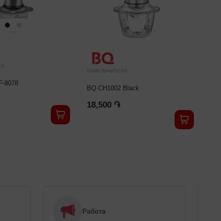
ЛИ
ИЗМЕЛЬЧИТЕЛИ
ИЗМ
-8078
BQ CH1002 Black
CE
18,500 ֏
18
Работа