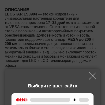
ОПИСАНИЕ
LEOSTAR LS3994
— это фиксированный
универсальный настенный кронштейн для
телевизоров примерно
17–32 дюймов
в зависимости
от VESA-совместимости. Он изготовлен из прочной
стали с порошковым антикоррозийным покрытием,
обеспечивающим долговечность и устойчивость.
Кронштейн поддерживает стандарт
VESA до 200 ×
200 мм
и предназначен для установки телевизора
максимально близко к стене, создавая компактный и
аккуратный внешний вид. Обычно включает простой
механизм фиксации и базовый монтажный комплект,
подходит для LED и LCD телевизоров для дома и
офиса․
Выберите цвет сайта