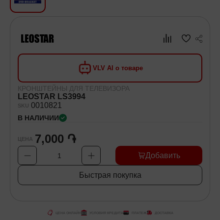
Хозяйственные товары
Самокаты и Гироскутеры
VLV AI о товаре
КРОНШТЕЙНЫ ДЛЯ ТЕЛЕВИЗОРА
LEOSTAR LS3994
00
10821
SKU
В НАЛИЧИИ
7,000 ֏
ЦЕНА
Добавить
1
Быстрая покупка
ЦЕНА ОНЛАЙН
УСЛОВИЯ КРЕДИТА
ПЛАТЕЖ
ДОСТАВКА