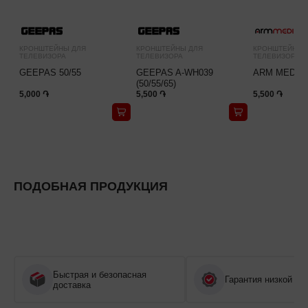
КРОНШТЕЙНЫ ДЛЯ
КРОНШТЕЙНЫ ДЛЯ
КРОНШТЕЙНЫ 
ТЕЛЕВИЗОРА
ТЕЛЕВИЗОРА
ТЕЛЕВИЗОРА
GEEPAS 50/55
GEEPAS A-WH039
ARM MEDIA
(50/55/65)
5,000 ֏
5,500 ֏
5,500 ֏
ПОДОБНАЯ ПРОДУКЦИЯ
Быстрая и безопасная
Гарантия низкой це
доставка