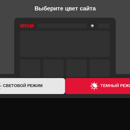
Выберите цвет сайта
ГАЗОВЫЕ ПЛИТЫ
ГАЗОВЫЕ ПЛИ
SIMFER F5316SERBB
SIMFER F7
165,000 ֏
169,000 
6,200 ֏
/
Месяц
6,400 ֏
/
Мес
СВЕТОВОЙ РЕЖИМ
ТЕМНЫЙ РЕЖ