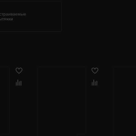
страиваемые
ытяжки