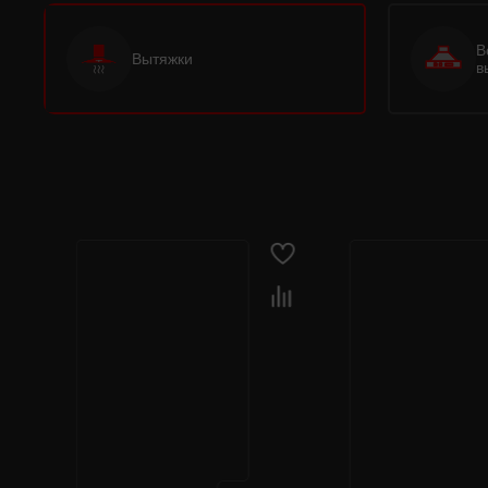
В
Вытяжки
в