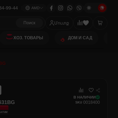
34-99-44
|
AMD
Поиск
Մուտք
ХОЗ. ТОВАРЫ
ДОМ И САД
BG
В НАЛИЧИИ
631BG
00
18400
SKU
РАНТИИ