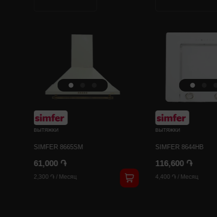
ВЫТЯЖКИ
ВЫТЯЖКИ
SIMFER 8665SM
SIMFER 8644HB
61,000 ֏
116,600 ֏
2,300 ֏
/
Месяц
4,400 ֏
/
Месяц