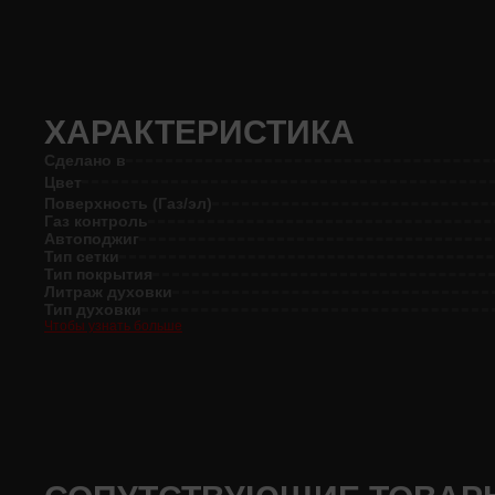
ХАРАКТЕРИСТИКА
Сделано в
Цвет
Поверхность (Газ/эл)
Газ контроль
Автоподжиг
Тип сетки
Тип покрытия
Литраж духовки
Тип духовки
Чтобы узнать больше