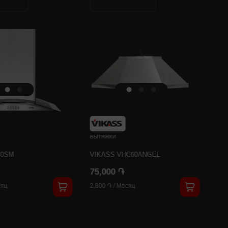
ВЫТЯЖКИ
ВЫ
30SM
VIKASS VHC60ANGEL
GR
75,000 ֏
63
яц
2,800 ֏
/
Месяц
2,4