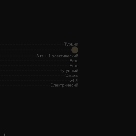
Турции
3 гз + 1 электический
Есть
Есть
Чугунный
Эмаль
64 Л
Электричесий