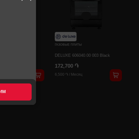
ТЫ
ГАЗОВЫЕ ПЛИТЫ
044EEAM
DELUXE 606040.00 003 Black
֏
172,700 ֏
яц
6,500 ֏
/
Месяц
ИМ