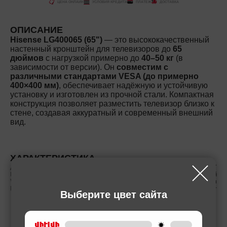
ЦЕНА ОНЛАЙН
УСЛОВИЯ КРЕДИТА
ПЛАТЕЖ
ДОСТАВКА
ОПИСАНИЕ
Hisense LG400065 (65")
— это высококачественный
настенный кронштейн для телевизоров до
65
дюймов
с нагрузкой примерно до
40–50 кг
(в
зависимости от версии). Он
совместим с
различными стандартами VESA (до примерно
400×400 мм)
, обеспечивает надёжную и устойчивую
установку и изготовлен из прочной стали. Компактная
конструкция позволяет разместить телевизор близко к
стене, создавая аккуратный и современный внешний
вид.
ХАРАКТЕРИСТИКА
Для размеров экрана ab
43՛՛-85՛՛
Вид кронштейна
Фиксированный
VESA
400x400 мм
Максимальная нагрузка
50 кг
Выберите цвет сайта