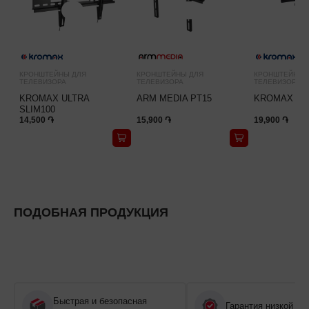
КРОНШТЕЙНЫ ДЛЯ
КРОНШТЕЙНЫ ДЛЯ
КРОНШТЕЙНЫ 
ТЕЛЕВИЗОРА
ТЕЛЕВИЗОРА
ТЕЛЕВИЗОРА
KROMAX ULTRA
ARM MEDIA PT15
KROMAX PI
SLIM100
14,500 ֏
15,900 ֏
19,900 ֏
ПОДОБНАЯ ПРОДУКЦИЯ
Быстрая и безопасная
Гарантия низкой це