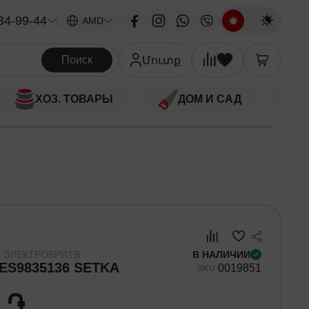
34-99-44
|
AMD
Поиск
Մուտք
ХОЗ. ТОВАРЫ
ДОМ И САД
 ЭЛЕКТРОБРИТВ
В НАЛИЧИИ
ES9835136 SETKA
00
19851
SKU
0 ֏