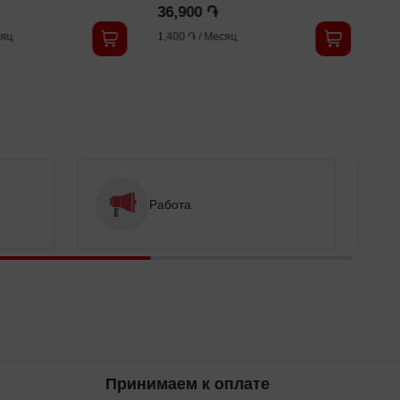
36,900 ֏
яц
1,400 ֏
/
Месяц
Работа
Принимаем к оплате