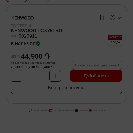
Хозяйственные товары
ТОСТЕРЫ
Самокаты и Гироскутеры
KENWOOD TCX751RD
00
20911
SKU
ГАРАНТИЯ
2 ГОДА
В НАЛИЧИИ
44,900 ֏
ЦЕНА
24
МЕСЯЦ
36
МЕСЯЦ
48
МЕСЯЦ
Покупайте в кредит прямо сейчас!
2,300 ֏
1,700 ֏
1,400 ֏
Добавить
1
Быстрая покупка
ЦЕНА ОНЛАЙН
УСЛОВИЯ КРЕДИТА
ПЛАТЕЖ
ДОСТАВКА