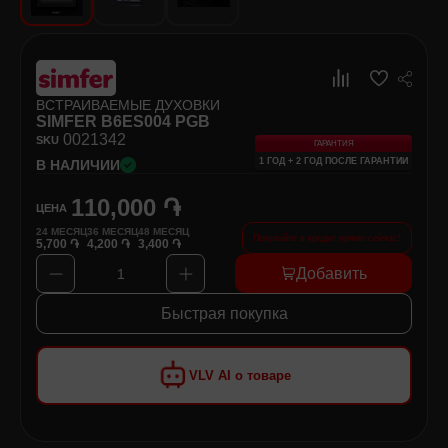
Хозяйственные товары
Самокаты и Гироскутеры
ВСТРАИВАЕМЫЕ ДУХОВКИ
SIMFER B6ES004 PGB
00
21342
SKU
ГАРАНТИЯ
1 ГОД + 2 ГОД ПОСЛЕ ГАРАНТИИ
В НАЛИЧИИ
110,000 ֏
ЦЕНА
24
МЕСЯЦ
36
МЕСЯЦ
48
МЕСЯЦ
Покупайте в кредит прямо сейчас!
5,700 ֏
4,200 ֏
3,400 ֏
Добавить
1
Быстрая покупка
VLV AI о товаре