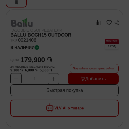
Хозяйственные товары
Самокаты и Гироскутеры
ГАЗОВЫЕ ОБОГРЕВАТЕЛИ
BALLU BOGH15 OUTDOOR
00
21406
SKU
ГАРАНТИЯ
1 ГОД
В НАЛИЧИИ
179,900 ֏
ЦЕНА
24
МЕСЯЦ
36
МЕСЯЦ
48
МЕСЯЦ
Покупайте в кредит прямо сейчас!
9,300 ֏
6,800 ֏
5,600 ֏
Добавить
1
Быстрая покупка
VLV AI о товаре