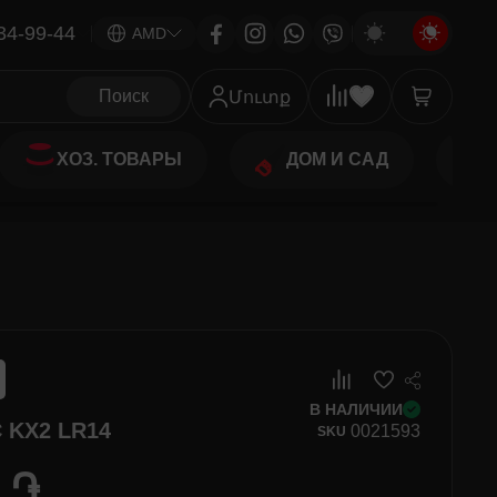
34-99-44
|
AMD
Поиск
Մուտք
ХОЗ. ТОВАРЫ
ДОМ И САД
В НАЛИЧИИ
 KX2 LR14
00
21593
SKU
0 ֏