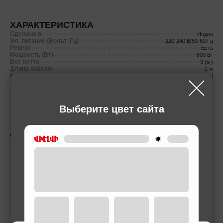
ХАРАКТЕРИСТИКА
Сделано в
Индия
Эл. питание (Вольт ,Гц)
220-240 В/50-60 Гц
Реверс
Есть
Мощность (Вт)
800 Вт
Вес нетто
3 (кг)
Длина кабеля
2 м
Количество скоростей
3 скоростей
Выберите цвет сайта
СОПУТСТВУЮЩИЕ ТОВАРЫ