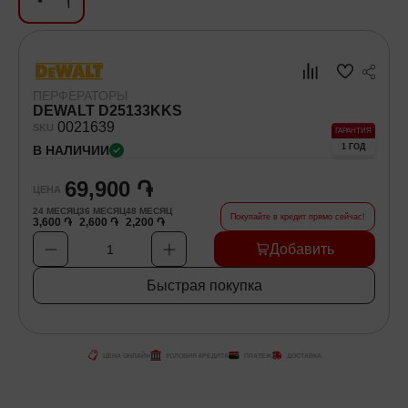
Хозяйственные товары
Самокаты и Гироскутеры
ПЕРФЕРАТОРЫ
DEWALT D25133KKS
00
21639
SKU
ГАРАНТИЯ
1 ГОД
В НАЛИЧИИ
69,900 ֏
ЦЕНА
24
МЕСЯЦ
36
МЕСЯЦ
48
МЕСЯЦ
Покупайте в кредит прямо сейчас!
3,600 ֏
2,600 ֏
2,200 ֏
Добавить
1
Быстрая покупка
ЦЕНА ОНЛАЙН
УСЛОВИЯ КРЕДИТА
ПЛАТЕЖ
ДОСТАВКА