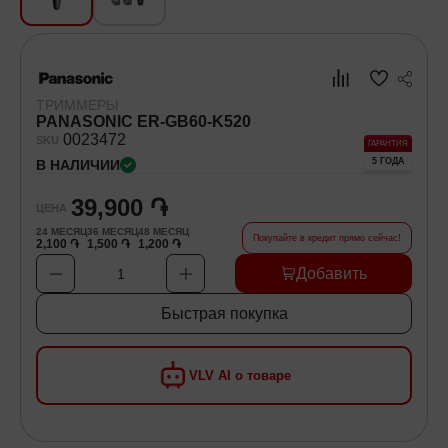
Хозяйственные товары
Самокаты и Гироскутеры
ТРИММЕРЫ
PANASONIC ER-GB60-K520
00
23472
SKU
ГАРАНТИЯ
5 ГОДА
В НАЛИЧИИ
39,900 ֏
ЦЕНА
24
МЕСЯЦ
36
МЕСЯЦ
48
МЕСЯЦ
Покупайте в кредит прямо сейчас!
2,100 ֏
1,500 ֏
1,200 ֏
Добавить
1
Быстрая покупка
VLV AI о товаре