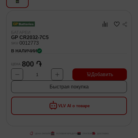
Хозяйственные товары
Самокаты и Гироскутеры
БАТАРЕИ
GP CR2032-7C5
00
12773
SKU
В НАЛИЧИИ
800 ֏
ЦЕНА
Добавить
1
Быстрая покупка
VLV AI о товаре
ЦЕНА ОНЛАЙН
УСЛОВИЯ КРЕДИТА
ПЛАТЕЖ
ДОСТАВКА