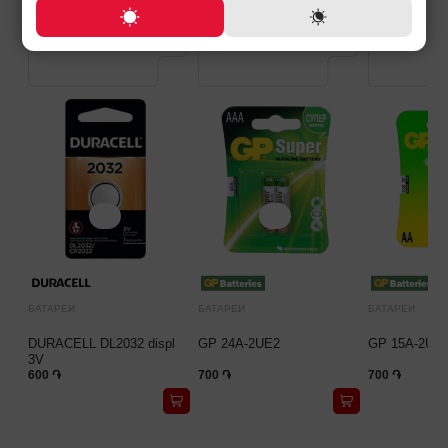
БАТАРЕИ
БАТАРЕИ
БАТАРЕИ
DURACELL DL2032 displ
GP 24A-2UE2
GP 15A-2UE
3V
600 ֏
700 ֏
700 ֏