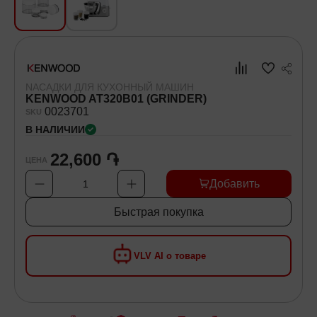
Хозяйственные товары
Самокаты и Гироскутеры
NАСАДКИ ДЛЯ КУХОННЫЙ МАШИН
KENWOOD AT320B01 (GRINDER)
00
23701
SKU
В НАЛИЧИИ
22,600 ֏
ЦЕНА
Добавить
1
Быстрая покупка
VLV AI о товаре