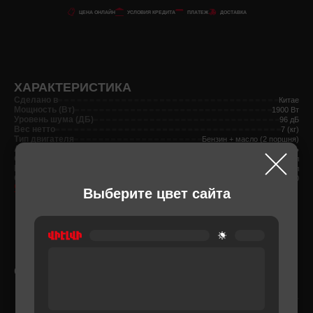
ЦЕНА ОНЛАЙН
УСЛОВИЯ КРЕДИТА
ПЛАТЕЖ
ДОСТАВКА
ХАРАКТЕРИСТИКА
Сделано в
Китае
Мощность (Вт)
1900 Вт
Уровень шума (ДБ)
96 дБ
Вес нетто
7 (кг)
Тип двигателя
Бензин + масло (2 поршня)
Антивибрационная система
Есть
Объем двигателя
52 л
Емкость топливного бака
0.7 л
Оборот в минуту
9500
Чтобы узнать больше
Выберите цвет сайта
СОПУТСТВУЮЩИЕ ТОВАРЫ