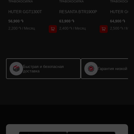
ТРАВОКОСИЛКА
ТРАВОКОСИЛКА
ТРАВОКОСИЛК
HUTER GGT1300T
RESANTA BTR1900P
HUTER GGT2
56,900 ֏
63,900 ֏
64,900 ֏
2,200 ֏
/
Месяц
2,400 ֏
/
Месяц
2,500 ֏
/
Мес
Быстрая и безопасная
Гарантия низкой це
доставка