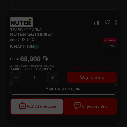
Хозяйственные товары
Самокаты и Гироскутеры
ТРАВОКОСИЛКА
HUTER GGT1900S/T
00
23703
SKU
ГАРАНТИЯ
1 ГОД
В НАЛИЧИИ
68,900 ֏
ЦЕНА
24
МЕСЯЦ
36
МЕСЯЦ
48
МЕСЯЦ
Покупайте в кредит прямо сейчас!
3,600 ֏
2,600 ֏
2,100 ֏
Добавить
1
Быстрая покупка
VLV AI о товаре
Спросить Vilo