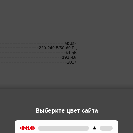
Турции
220-240 В/50-60 Гц
54 дБ
192 кВт
2017
Ы
Выберите цвет сайта