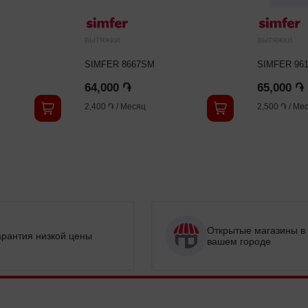
ВЫТЯЖКИ
ВЫТЯЖКИ
SIMFER 8667SM
SIMFER 96
64,000 ֏
65,000 ֏
2,400 ֏
/
Месяц
2,500 ֏
/
Мес
Открытые магазины в
арантия низкой цены
вашем городе