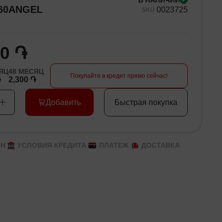
В НАЛИЧИИ
60ANGEL
00
23725
SKU
00 ֏
ЯЦ
48
МЕСЯЦ
Покупайте в кредит прямо сейчас!
֏
2,300 ֏
Добавить
Быстрая покупка
ЙН
УСЛОВИЯ КРЕДИТА
ПЛАТЕЖ
ДОСТАВКА