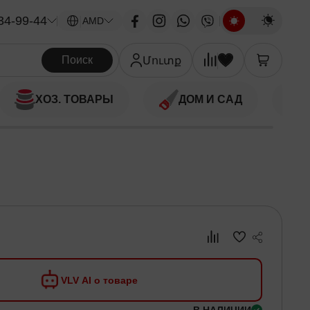
34-99-44
|
AMD
Поиск
Մուտք
ХОЗ. ТОВАРЫ
ДОМ И САД
VLV AI о товаре