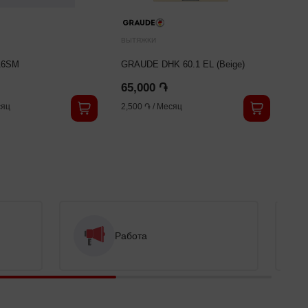
ВЫТЯЖКИ
ВЫ
16SM
GRAUDE DHK 60.1 EL (Beige)
Sc
65,000 ֏
71
яц
2,500 ֏
/
Месяц
2,7
Работа