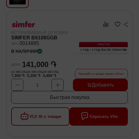
Хозяйственные товары
Самокаты и Гироскутеры
ВСТРАИВАЕМЫЕ ДУХОВКИ
SIMFER B6108GGB
00
14885
SKU
ГАРАНТИЯ
1 ГОД + 2 ГОД ПОСЛЕ ГАРАНТИИ
В НАЛИЧИИ
141,000 ֏
ЦЕНА
24
МЕСЯЦ
36
МЕСЯЦ
48
МЕСЯЦ
Покупайте в кредит прямо сейчас!
7,300 ֏
5,300 ֏
4,400 ֏
Добавить
1
Быстрая покупка
VLV AI о товаре
Спросить Vilo