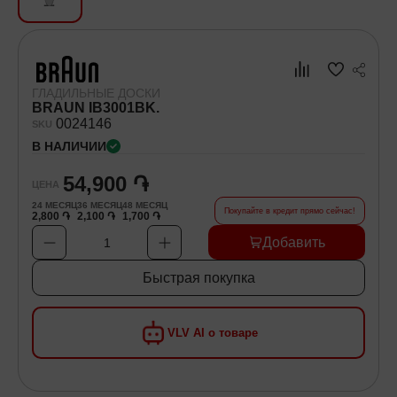
Хозяйственные товары
Самокаты и Гироскутеры
ГЛАДИЛЬНЫЕ ДОСКИ
BRAUN IB3001BK.
00
24146
SKU
В НАЛИЧИИ
54,900 ֏
ЦЕНА
24
МЕСЯЦ
36
МЕСЯЦ
48
МЕСЯЦ
Покупайте в кредит прямо сейчас!
2,800 ֏
2,100 ֏
1,700 ֏
Добавить
1
Быстрая покупка
VLV AI о товаре