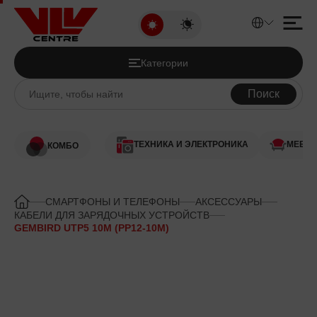
GEMBIRD UTP5 10M (PP12-10M
Категории
Товары со скидкой
Категории
Аудио и Видео
Поиск
Компьютерная техника
ТЕХНИКА И ЭЛЕКТРОНИКА
МЕБЕ
КОМБО
Игры и Игровые системы
Смартфоны и Телефоны
СМАРТФОНЫ И ТЕЛЕФОНЫ
АКСЕССУАРЫ
КАБЕЛИ ДЛЯ ЗАРЯДОЧНЫХ УСТРОЙСТВ
GEMBIRD UTP5 10M (PP12-10M)
Климатическая техника
Крупная бытовая техника
Бытовая техника