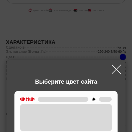
ЦЕНА ОНЛАЙН
УСЛОВИЯ КРЕДИТА
ПЛАТЕЖ
ДОСТАВКА
ХАРАКТЕРИСТИКА
Сделано в
Китае
Эл. питание (Вольт ,Гц)
220-240 В/50-60 Гц
Цвет
Мощность (Вт)
Есть Вт
Мощность (Вт)
Есть
Вес нетто
1.4 (кг)
Частота вращения диска
140 0об/мин
Емкость батареи
14.4 мАч
Выберите цвет сайта
СОПУТСТВУЮЩИЕ ТОВАРЫ