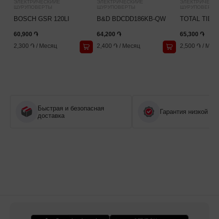
ЭЛЕКТРИЧЕСКИЙЕ
ЭЛЕКТРИЧЕСКИЙЕ
ЭЛЕКТРИЧЕСК
ШУРУПОВЕРТЫ
ШУРУПОВЕРТЫ
ШУРУПОВЕРТЫ
BOSCH GSR 120LI
B&D BDCDD186KB-QW
TOTAL TIDLI
60,900 ֏
64,200 ֏
65,300 ֏
2,300 ֏
/
Месяц
2,400 ֏
/
Месяц
2,500 ֏
/
Мес
Быстрая и безопасная
Гарантия низкой це
доставка