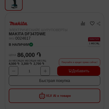
Хозяйственные товары
Самокаты и Гироскутеры
ЭЛЕКТРИЧЕСКИЙЕ ШУРУПОВЕРТЫ
MAKITA DF347DWE
00
24617
SKU
ГАРАНТИЯ
1 МЕСЯЦ
В НАЛИЧИИ
86,000 ֏
ЦЕНА
24
МЕСЯЦ
36
МЕСЯЦ
48
МЕСЯЦ
Покупайте в кредит прямо сейчас!
4,500 ֏
3,300 ֏
2,700 ֏
Добавить
1
Быстрая покупка
VLV AI о товаре