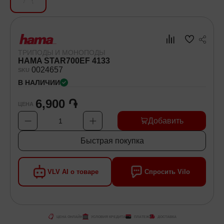
Хозяйственные товары
Самокаты и Гироскутеры
ТРИПОДЫ И МОНОПОДЫ
HAMA STAR700EF 4133
00
24657
SKU
В НАЛИЧИИ
6,900 ֏
ЦЕНА
Добавить
1
Быстрая покупка
VLV AI о товаре
Спросить Vilo
ЦЕНА ОНЛАЙН
УСЛОВИЯ КРЕДИТА
ПЛАТЕЖ
ДОСТАВКА