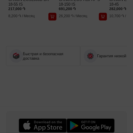
18-55 IS
18-150 IS
18-45
217,000 ֏
691,200 ֏
282,000 ֏
8,200 ֏
/
Месяц
26,200 ֏
/
Месяц
10,700 ֏
/
Ме
Быстрая и безопасная
Гарантия низкой це
доставка