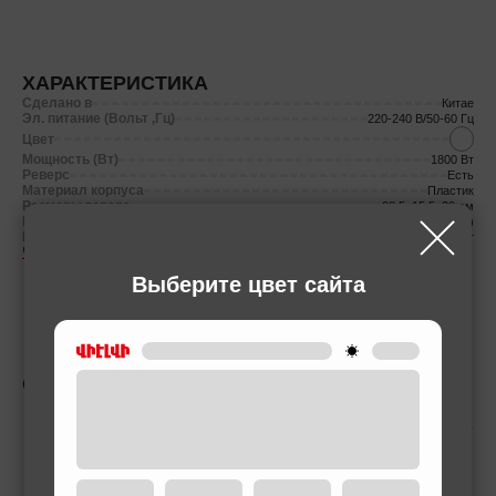
ХАРАКТЕРИСТИКА
Сделано в
Китае
Эл. питание (Вольт ,Гц)
220-240 В/50-60 Гц
Цвет
Мощность (Вт)
1800 Вт
Реверс
Есть
Материал корпуса
Пластик
Размеры товара
28.5x15.5x29 см
Вес нетто
3.2 (кг)
Kг за минуту
1.5 кг/минут
Чтобы узнать больше
Выберите цвет сайта
СОПУТСТВУЮЩИЕ ТОВАРЫ