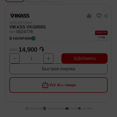
Хозяйственные товары
МЯСОРУБКИ
Самокаты и Гироскутеры
VIKASS VKG65/01
00
24776
SKU
ГАРАНТИЯ
1 ГОД
В НАЛИЧИИ
14,900 ֏
ЦЕНА
Добавить
1
Быстрая покупка
VLV AI о товаре
ЦЕНА ОНЛАЙН
УСЛОВИЯ КРЕДИТА
ПЛАТЕЖ
ДОСТАВКА