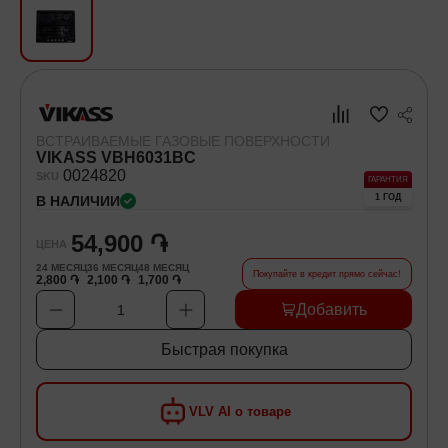
Хозяйственные товары
Самокаты и Гироскутеры
ВСТРАИВАЕМЫЕ ГАЗОВЫЕ ПОВЕРХНОСТИ
VIKASS VBH6031BC
00
24820
SKU
ГАРАНТИЯ
1 ГОД
В НАЛИЧИИ
54,900 ֏
ЦЕНА
24
МЕСЯЦ
36
МЕСЯЦ
48
МЕСЯЦ
Покупайте в кредит прямо сейчас!
2,800 ֏
2,100 ֏
1,700 ֏
Добавить
1
Быстрая покупка
VLV AI о товаре