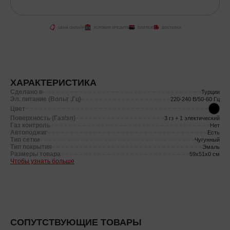
ЦЕНА ОНЛАЙН
УСЛОВИЯ КРЕДИТА
ПЛАТЕЖ
ДОСТАВКА
ХАРАКТЕРИСТИКА
Сделано в
Турции
Эл. питание (Вольт ,Гц)
220-240 В/50-60 Гц
Цвет
Поверхность (Газ/эл)
3 гз + 1 электический
Газ контроль
Нет
Автоподжиг
Есть
Тип сетки
Чугунный
Тип покрытия
Эмаль
Размеры товара
59x51x0 см
Чтобы узнать больше
СОПУТСТВУЮЩИЕ ТОВАРЫ